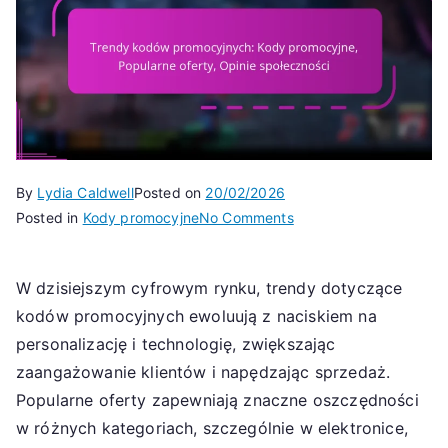
By
Lydia Caldwell
Posted on
20/02/2026
on
Posted in
Kody promocyjne
No Comments
Trendy
kodów
W dzisiejszym cyfrowym rynku, trendy dotyczące
promocyjnych:
kodów promocyjnych ewoluują z naciskiem na
Kody
promocyjne,
personalizację i technologię, zwiększając
Popularne
zaangażowanie klientów i napędzając sprzedaż.
oferty,
Popularne oferty zapewniają znaczne oszczędności
Opinie
w różnych kategoriach, szczególnie w elektronice,
społeczności