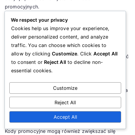
promocyjnych.
We respect your privacy
Korzyści finansowe z
Cookies help us improve your experience,
wykorzystania kodów
deliver personalized content, and analyze
promocyjnych
traffic. You can choose which cookies to
allow by clicking
Customize
. Click
Accept All
Korzystanie z kodów promocyjnych może prowadzić
to consent or
Reject All
to decline non-
do znacznych oszczędności finansowych na
essential cookies.
zakupach. Wiele detalistów oferuje zniżki w
wysokości od 10% do 50%, co pozwala
Customize
konsumentom lepiej zarządzać swoim budżetem. Na
przykład, zakup za 100 USD może kosztować
Reject All
zaledwie 50 USD z efektywnym kodem
promocyjnym.
Accept All
Kody promocyjne mogą również zwiększać siłę