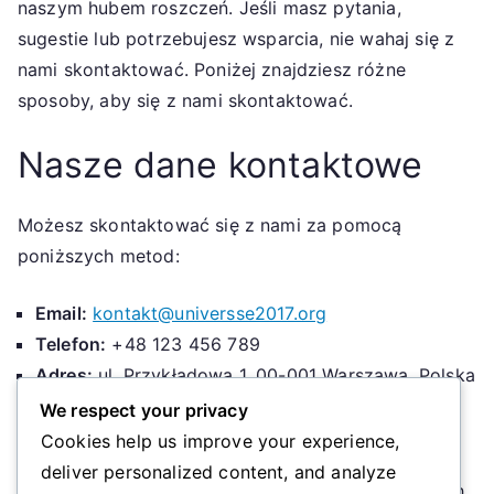
naszym hubem roszczeń. Jeśli masz pytania,
sugestie lub potrzebujesz wsparcia, nie wahaj się z
nami skontaktować. Poniżej znajdziesz różne
sposoby, aby się z nami skontaktować.
Nasze dane kontaktowe
Możesz skontaktować się z nami za pomocą
poniższych metod:
Email:
kontakt@universse2017.org
Telefon:
+48 123 456 789
Adres:
ul. Przykładowa 1, 00-001 Warszawa, Polska
We respect your privacy
Jak możemy Ci pomóc?
Cookies help us improve your experience,
deliver personalized content, and analyze
Oferujemy pomoc w różnych obszarach związanych