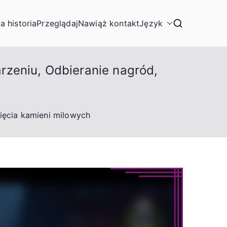
a historia
Przeglądaj
Nawiąż kontakt
Język
rzeniu, Odbieranie nagród,
ięcia kamieni milowych