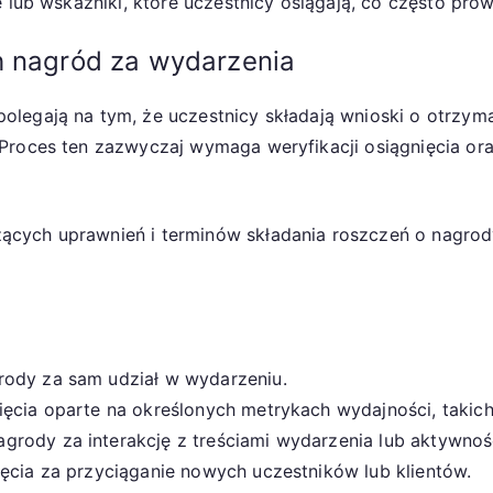
e lub wskaźniki, które uczestnicy osiągają, co często pro
milowych
h nagród za wydarzenia
legają na tym, że uczestnicy składają wnioski o otrzyma
 Proces ten zazwyczaj wymaga weryfikacji osiągnięcia or
ących uprawnień i terminów składania roszczeń o nagrod
rody za sam udział w wydarzeniu.
ęcia oparte na określonych metrykach wydajności, takich 
rody za interakcję z treściami wydarzenia lub aktywnoś
ięcia za przyciąganie nowych uczestników lub klientów.