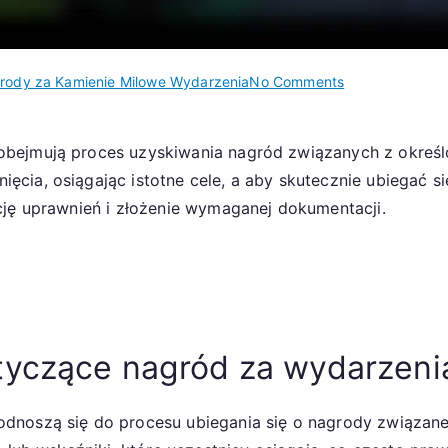
on
rody za Kamienie Milowe Wydarzenia
No Comments
Roszczenia
o
bejmują proces uzyskiwania nagród związanych z określ
nagrody
cia, osiągając istotne cele, a aby skutecznie ubiegać s
za
wydarzenia:
cję uprawnień i złożenie wymaganej dokumentacji.
Nagrody
za
osiągnięcia
w
wydarzeniu,
Odbieranie
yczące nagród za wydarzenia
nagród,
Osiągnięcia
dnoszą się do procesu ubiegania się o nagrody związane
kamieni