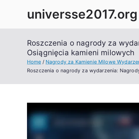
Skip
universse2017.org
to
content
Roszczenia o nagrody za wydar
Osiągnięcia kamieni milowych
Home
Nagrody za Kamienie Milowe Wydarze
Roszczenia o nagrody za wydarzenia: Nagrody