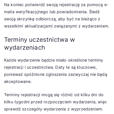
Na koniec potwierdź swoją rejestrację za pomocą e-
maila weryfikacyjnego lub powiadomienia. Śledź
swoją skrzynkę odbiorczą, aby być na bieżąco z
wszelkimi aktualizacjami związanymi z wydarzeniem.
Terminy uczestnictwa w
wydarzeniach
Każde wydarzenie będzie miało określone terminy
rejestracji i uczestnictwa. Daty te są kluczowe,
ponieważ spóźnione zgłoszenia zazwyczaj nie będą
akceptowane.
Terminy rejestracji mogą się różnić od kilku dni do
kilku tygodni przed rozpoczęciem wydarzenia, więc
sprawdź szczegóły wydarzenia z wyprzedzeniem.