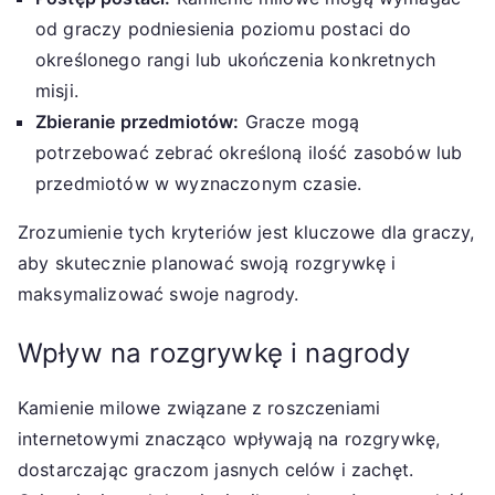
od graczy podniesienia poziomu postaci do
określonego rangi lub ukończenia konkretnych
misji.
Zbieranie przedmiotów:
Gracze mogą
potrzebować zebrać określoną ilość zasobów lub
przedmiotów w wyznaczonym czasie.
Zrozumienie tych kryteriów jest kluczowe dla graczy,
aby skutecznie planować swoją rozgrywkę i
maksymalizować swoje nagrody.
Wpływ na rozgrywkę i nagrody
Kamienie milowe związane z roszczeniami
internetowymi znacząco wpływają na rozgrywkę,
dostarczając graczom jasnych celów i zachęt.