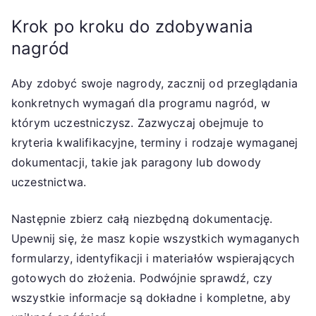
Krok po kroku do zdobywania
nagród
Aby zdobyć swoje nagrody, zacznij od przeglądania
konkretnych wymagań dla programu nagród, w
którym uczestniczysz. Zazwyczaj obejmuje to
kryteria kwalifikacyjne, terminy i rodzaje wymaganej
dokumentacji, takie jak paragony lub dowody
uczestnictwa.
Następnie zbierz całą niezbędną dokumentację.
Upewnij się, że masz kopie wszystkich wymaganych
formularzy, identyfikacji i materiałów wspierających
gotowych do złożenia. Podwójnie sprawdź, czy
wszystkie informacje są dokładne i kompletne, aby