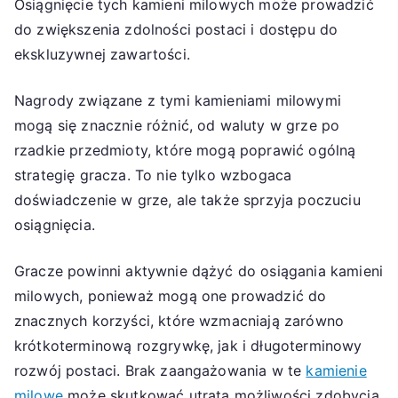
Osiągnięcie tych kamieni milowych może prowadzić
do zwiększenia zdolności postaci i dostępu do
ekskluzywnej zawartości.
Nagrody związane z tymi kamieniami milowymi
mogą się znacznie różnić, od waluty w grze po
rzadkie przedmioty, które mogą poprawić ogólną
strategię gracza. To nie tylko wzbogaca
doświadczenie w grze, ale także sprzyja poczuciu
osiągnięcia.
Gracze powinni aktywnie dążyć do osiągania kamieni
milowych, ponieważ mogą one prowadzić do
znacznych korzyści, które wzmacniają zarówno
krótkoterminową rozgrywkę, jak i długoterminowy
rozwój postaci. Brak zaangażowania w te
kamienie
milowe
może skutkować utratą możliwości zdobycia