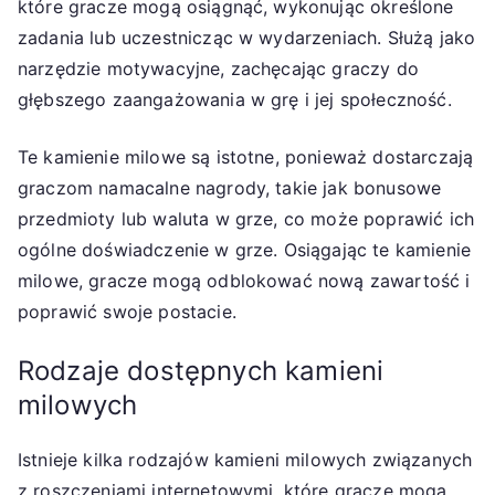
które gracze mogą osiągnąć, wykonując określone
zadania lub uczestnicząc w wydarzeniach. Służą jako
narzędzie motywacyjne, zachęcając graczy do
głębszego zaangażowania w grę i jej społeczność.
Te kamienie milowe są istotne, ponieważ dostarczają
graczom namacalne nagrody, takie jak bonusowe
przedmioty lub waluta w grze, co może poprawić ich
ogólne doświadczenie w grze. Osiągając te kamienie
milowe, gracze mogą odblokować nową zawartość i
poprawić swoje postacie.
Rodzaje dostępnych kamieni
milowych
Istnieje kilka rodzajów kamieni milowych związanych
z roszczeniami internetowymi, które gracze mogą