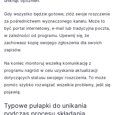
uniknąć opóźnień.
Gdy wszystko będzie gotowe, złóż swoje roszczenie
za pośrednictwem wyznaczonego kanału. Może to
być portal internetowy, e-mail lub tradycyjna poczta,
w zależności od programu. Upewnij się, że
zachowasz kopię swojego zgłoszenia dla swoich
zapisów.
Na koniec monitoruj wszelką komunikację z
programu nagród w celu uzyskania aktualizacji
dotyczących statusu swojego roszczenia. To może
pomóc szybko rozwiązać wszelkie problemy, jeśli się
pojawią.
Typowe pułapki do unikania
podczas procesu składania