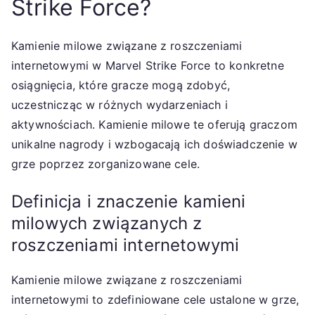
Strike Force?
Kamienie milowe związane z roszczeniami
internetowymi w Marvel Strike Force to konkretne
osiągnięcia, które gracze mogą zdobyć,
uczestnicząc w różnych wydarzeniach i
aktywnościach. Kamienie milowe te oferują graczom
unikalne nagrody i wzbogacają ich doświadczenie w
grze poprzez zorganizowane cele.
Definicja i znaczenie kamieni
milowych związanych z
roszczeniami internetowymi
Kamienie milowe związane z roszczeniami
internetowymi to zdefiniowane cele ustalone w grze,