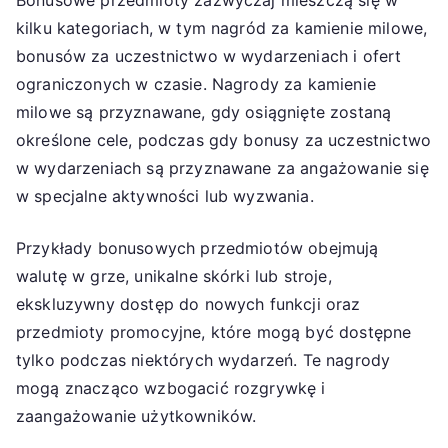
Bonusowe przedmioty zazwyczaj mieszczą się w
kilku kategoriach, w tym nagród za kamienie milowe,
bonusów za uczestnictwo w wydarzeniach i ofert
ograniczonych w czasie. Nagrody za kamienie
milowe są przyznawane, gdy osiągnięte zostaną
określone cele, podczas gdy bonusy za uczestnictwo
w wydarzeniach są przyznawane za angażowanie się
w specjalne aktywności lub wyzwania.
Przykłady bonusowych przedmiotów obejmują
walutę w grze, unikalne skórki lub stroje,
ekskluzywny dostęp do nowych funkcji oraz
przedmioty promocyjne, które mogą być dostępne
tylko podczas niektórych wydarzeń. Te nagrody
mogą znacząco wzbogacić rozgrywkę i
zaangażowanie użytkowników.