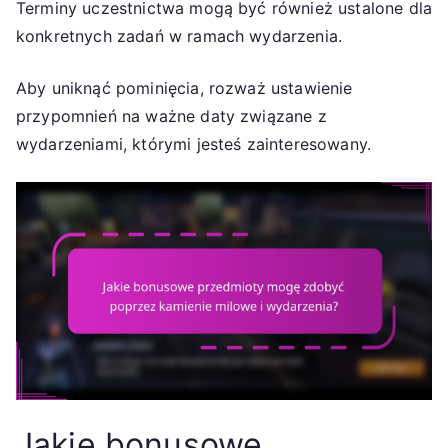
Terminy uczestnictwa mogą być również ustalone dla
konkretnych zadań w ramach wydarzenia.
Aby uniknąć pominięcia, rozważ ustawienie
przypomnień na ważne daty związane z
wydarzeniami, którymi jesteś zainteresowany.
Jakie bonusowe