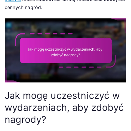
cennych nagród.
Jak mogę uczestniczyć w
wydarzeniach, aby zdobyć
nagrody?