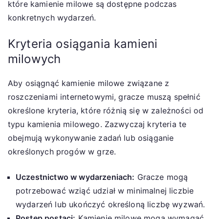
które kamienie milowe są dostępne podczas
konkretnych wydarzeń.
Kryteria osiągania kamieni
milowych
Aby osiągnąć kamienie milowe związane z
roszczeniami internetowymi, gracze muszą spełnić
określone kryteria, które różnią się w zależności od
typu kamienia milowego. Zazwyczaj kryteria te
obejmują wykonywanie zadań lub osiąganie
określonych progów w grze.
Uczestnictwo w wydarzeniach:
Gracze mogą
potrzebować wziąć udział w minimalnej liczbie
wydarzeń lub ukończyć określoną liczbę wyzwań.
Postęp postaci:
Kamienie milowe mogą wymagać