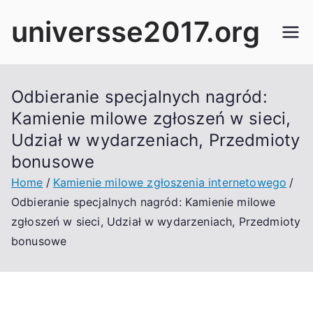
Skip
universse2017.org
to
content
Odbieranie specjalnych nagród:
Kamienie milowe zgłoszeń w sieci,
Udział w wydarzeniach, Przedmioty
bonusowe
Home
Kamienie milowe zgłoszenia internetowego
Odbieranie specjalnych nagród: Kamienie milowe
zgłoszeń w sieci, Udział w wydarzeniach, Przedmioty
bonusowe