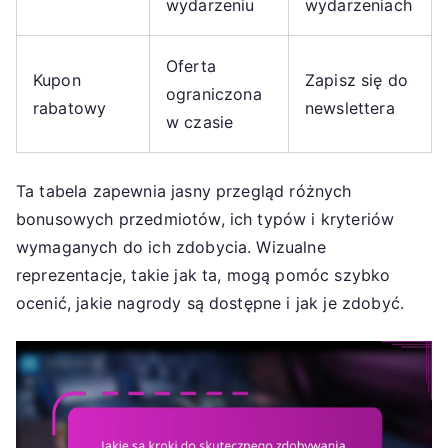
wydarzeniu
wydarzeniach
Oferta
Kupon
Zapisz się do
ograniczona
rabatowy
newslettera
w czasie
Ta tabela zapewnia jasny przegląd różnych
bonusowych przedmiotów, ich typów i kryteriów
wymaganych do ich zdobycia. Wizualne
reprezentacje, takie jak ta, mogą pomóc szybko
ocenić, jakie nagrody są dostępne i jak je zdobyć.