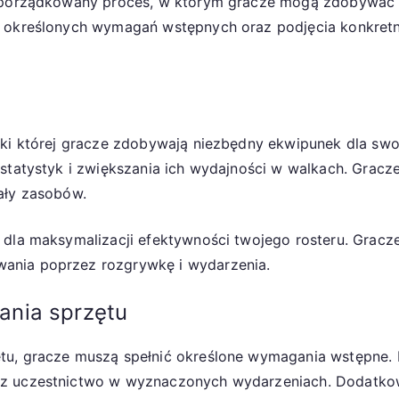
o uporządkowany proces, w którym gracze mogą zdobywa
ia określonych wymagań wstępnych oraz podjęcia konkre
ki której gracze zdobywają niezbędny ekwipunek dla swoic
 statystyk i zwiększania ich wydajności w walkach. Grac
ały zasobów.
e dla maksymalizacji efektywności twojego rosteru. Grac
ania poprzez rozgrywkę i wydarzenia.
ania sprzętu
tu, gracze muszą spełnić określone wymagania wstępne. 
az uczestnictwo w wyznaczonych wydarzeniach. Dodatkow