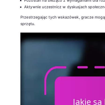
Pozostań na bieżąco z wymaganiami dla róż
Aktywnie uczestnicz w dyskusjach społeczn
Przestrzegając tych wskazówek, gracze mogą 
sprzętu.