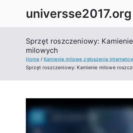
Skip
universse2017.org
to
content
Sprzęt roszczeniowy: Kamienie
milowych
Home
Kamienie milowe zgłoszenia interneto
Sprzęt roszczeniowy: Kamienie milowe roszcz