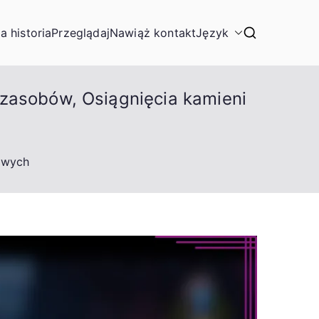
a historia
Przeglądaj
Nawiąż kontakt
Język
 zasobów, Osiągnięcia kamieni
lowych