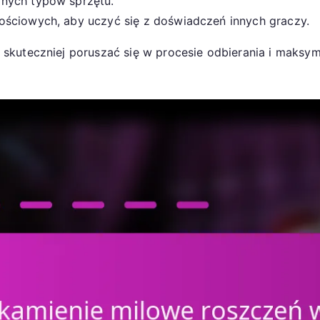
nych typów sprzętu.
ościowych, aby uczyć się z doświadczeń innych graczy.
skuteczniej poruszać się w procesie odbierania i maksy