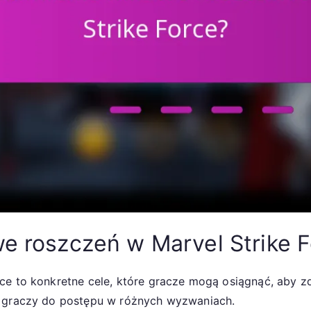
we roszczeń w Marvel Strike 
ce to konkretne cele, które gracze mogą osiągnąć, aby 
a graczy do postępu w różnych wyzwaniach.