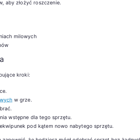
w, aby złożyć roszczenie.
niach milowych
obów
ia
ujące kroki:
ce.
owych
w grze.
brać.
nia wstępne dla tego sprzętu.
j ekwipunek pod kątem nowo nabytego sprzętu.
 zapewnić, że będziesz mógł odebrać sprzęt bez żadnyc