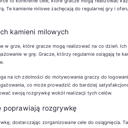
orce to konkretne cele, które gracze mogą realizować ka
. Te kamienie milowe zachęcają do regularnej gry i ofe
ych kamieni milowych
e w grze, które gracze mogą realizować na co dzień. Ich
ngażowanie w grę. Gracze, którzy regularnie osiągają te
e.
ga na ich zdolności do motywowania graczy do logowania
ngażowania, co może prowadzić do bardziej satysfakcjon
ać swoją rozgrywkę wokół realizacji tych celów.
e poprawiają rozgrywkę
wkę, dostarczając zorganizowane cele do osiągnięcia. T