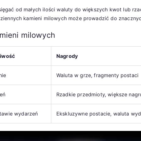
ęgać od małych ilości waluty do większych kwot lub rza
dziennych kamieni milowych może prowadzić do znacznyc
amieni milowych
liwość
Nagrody
nie
Waluta w grze, fragmenty postaci
ień
Rzadkie przedmioty, większe nag
tawie wydarzeń
Ekskluzywne postacie, waluta wyd