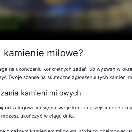
e kamienie milowe?
lega na ukończeniu konkretnych zadań lub wyzwań w okre
yć Twoje szanse na skuteczne zgłoszenie tych kamieni m
szania kamieni milowych
j od zalogowania się na swoje konto i przejścia do sekcj
e możesz ukończyć w ciągu dnia.
ne z każdym kamieniem milowym. Może to obejmować udz