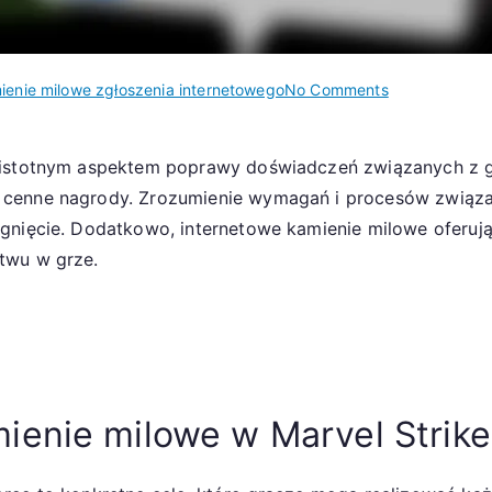
on
ienie milowe zgłoszenia internetowego
No Comments
Zgłaszanie
codziennych
 istotnym aspektem poprawy doświadczeń związanych z g
kamieni
 cenne nagrody. Zrozumienie wymagań i procesów związ
milowych:
Kamienie
gnięcie. Dodatkowo, internetowe kamienie milowe oferują
milowe
twu w grze.
zgłoszeń
w
sieci,
codzienne
wyzwania,
zakończenie
ienie milowe w Marvel Strike
wydarzenia