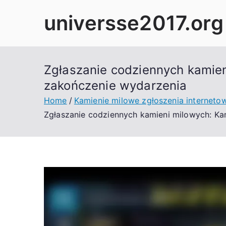
Skip
universse2017.org
to
content
Zgłaszanie codziennych kamien
zakończenie wydarzenia
Home
Kamienie milowe zgłoszenia interneto
Zgłaszanie codziennych kamieni milowych: Ka